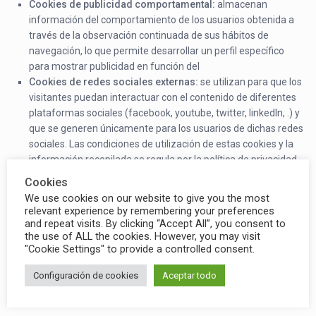
Cookies
de
publicidad comportamental:
almacenan
información del comportamiento de los usuarios obtenida a
través de la observación continuada de sus hábitos de
navegación, lo que permite desarrollar un perfil específico
para mostrar publicidad en función del
Cookies
de
redes sociales externas:
se utilizan para que los
visitantes puedan interactuar con el contenido de diferentes
plataformas sociales (facebook, youtube, twitter, linkedIn, .) y
que se generen únicamente para los usuarios de dichas redes
sociales. Las condiciones de utilización de estas cookies y la
información recopilada se regula por la política de privacidad
de la plataforma social correspondiente.
Cookies
We use cookies on our website to give you the most
relevant experience by remembering your preferences
and repeat visits. By clicking “Accept All”, you consent to
the use of ALL the cookies. However, you may visit
Desactivación y
"Cookie Settings" to provide a controlled consent.
Configuración de cookies
Aceptar todo
eliminación de